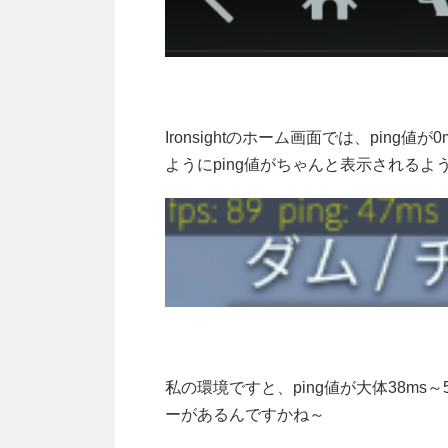
Ironsightのホーム画面では、pin
ようにping値がちゃんと表示される
私の環境ですと、ping値が大体38ms～5
ーがあるんですかね～