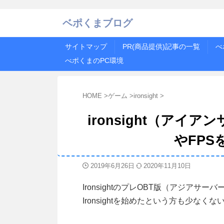
ベポくまブログ
サイトマップ
PR(商品提供)記事の一覧
べ
べポくまのPC環境
HOME
>
ゲーム
>
ironsight
>
ironsight（アイ
やFP
2019年6月26日
2020年11月10日
IronsightのプレOBT版（アジアサ
Ironsightを始めたという方も少なく