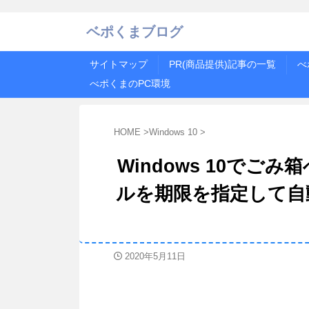
ベポくまブログ
サイトマップ
PR(商品提供)記事の一覧
べ
べポくまのPC環境
HOME
>
Windows 10
>
Windows 10で
ルを期限を指定して自
2020年5月11日