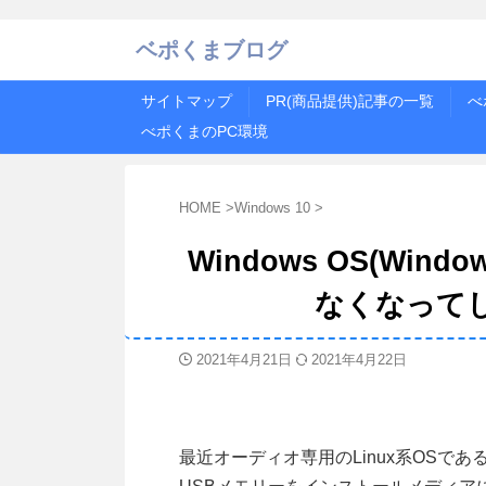
ベポくまブログ
サイトマップ
PR(商品提供)記事の一覧
べ
べポくまのPC環境
HOME
>
Windows 10
>
Windows OS(Win
なくなって
2021年4月21日
2021年4月22日
最近オーディオ専用のLinux系OSである