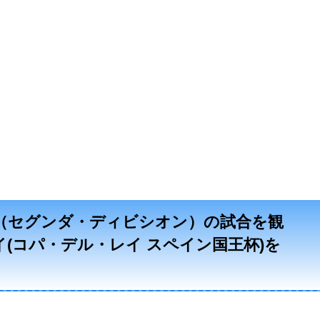
2部（セグンダ・ディビシオン）の試合を観
(コパ・デル・レイ スペイン国王杯)を