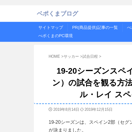
ベポくまブログ
サイトマップ
PR(商品提供)記事の一覧
べ
べポくまのPC環境
HOME
>
サッカー
>
試合日程
>
19-20シーズンス
ン）の試合を観る方法
ル・レイ ス
2019年8月14日
2019年12月15日
19-20シーズンは、スペイン2部（セ
が決まりました。