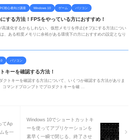
PC初心者向け講座
Windows 10
ゲーム
パソコン
)にする方法！FPSをやっている方におすすめ！
が高速化するかもしれない、仮想メモリを停止(オフ)にする方法につい
れは、ある程度メモリに余裕がある環境下の方におすすめの設定となり
10
パソコン
ダクトキーを確認する方法！
でプロダクトキーを確認する方法について、いくつか確認する方法がありま
コマンドプロンプトでプロダクトキーを確 ...
Windows 10でショートカットキ
てAp
ーを使ってアプリケーションを
ゲームを一
素早く一瞬で閉じる、終了させ