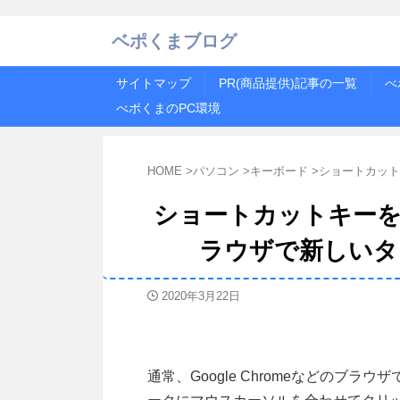
ベポくまブログ
サイトマップ
PR(商品提供)記事の一覧
べ
べポくまのPC環境
HOME
>
パソコン
>
キーボード
>
ショートカット
ショートカットキーを使っ
ラウザで新しいタ
2020年3月22日
通常、Google Chromeなどのブ