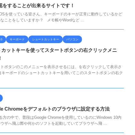
認をすることが出来るサイトです！
ndowsOSを使っている皆さん、キーボードのキーが正常に動作しているかど
ことをしていますか？ メモ帳やWordなど ...
10
キーボード
ショートカットキー
パソコン
ショートカットキーを使ってスタートボタンの右クリックメニ
！
スタートボタンのこのメニューを表示させるには、を右クリックして表示さ
はキーボードのショートカットキーを用いてこのスタートボタンの右ク
oogle Chromeをデフォルトのブラウザに設定する方法
中で、普段はGoogle Chromeを使用しているのにWindows 10内
ウザへ飛ぶ際や何かのソフトを起動していてブラウザへ飛 ...