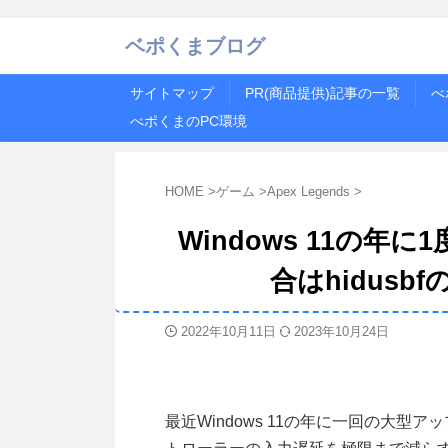
ベポくまブログ
サイトマップ
PR(商品提供)記事の一覧
べ
べポくまのPC環境
HOME
>
ゲーム
>
Apex Legends
>
Windows 11の
合はhidusb
2022年10月11日
2023年10月24日
最近Windows 11の年に一回の大型