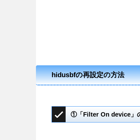
hidusbfの再設定の方法
①「Filter On dev