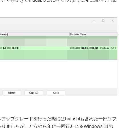
とができるhidusbfの設定がこのように元に戻ってしま
s 11へアップグレードを行った際にはhidusbfも含めた一部ソフ
ましたが、どうやら年に一回行われるWindows 11の