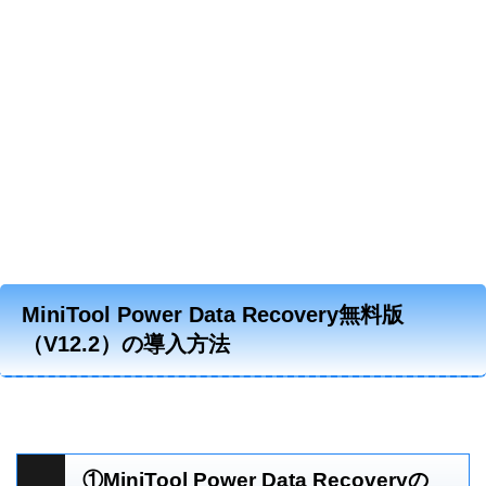
MiniTool Power Data Recovery無料版
（V12.2）の導入方法
①MiniTool Power Data Recoveryの